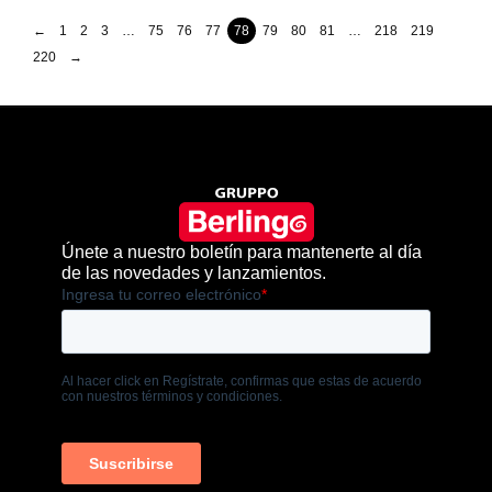
←
1
2
3
…
75
76
77
78
79
80
81
…
218
219
220
→
Únete a nuestro boletín para mantenerte al día
de las novedades y lanzamientos.