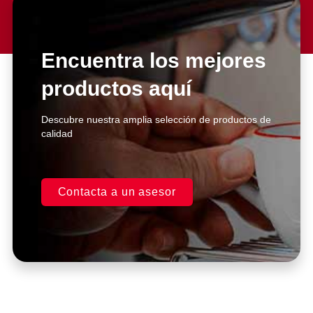
Lorem ipsum dolor sit amet
consectetur adipiscing elit dolor
Encuentra los mejores
productos aquí
Click Here
Descubre nuestra amplia selección de productos de
calidad
Contacta a un asesor