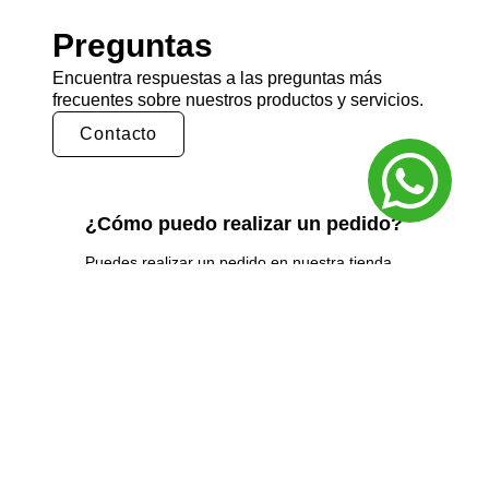
Preguntas
Encuentra respuestas a las preguntas más
frecuentes sobre nuestros productos y servicios.
Contacto
¿Cómo puedo realizar un pedido?
Puedes realizar un pedido en nuestra tienda
en línea seleccionando los productos que
deseas y siguiendo los pasos de pago.
También puedes comunicarte con nuestro
equipo de ventas para realizar un pedido por
teléfono o correo electrónico.
¿Cuál es el tiempo de entrega?