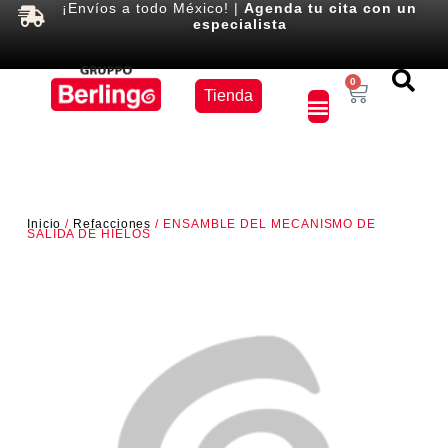
¡Envíos a todo México! |
Agenda tu cita con un
especialista
Equipos
0
Tienda
×
Inicio
/
Refacciones
/ ENSAMBLE DEL MECANISMO DE
SALIDA DE HIELOS