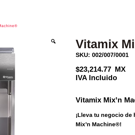
 Machine®
Vitamix M
SKU: 002/007/0001
23,214.77
Vitamix Mix’n M
¡Lleva tu negocio de 
Mix’n Machine®!