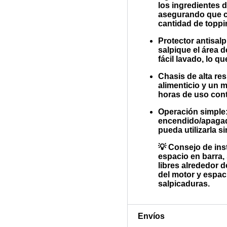
los ingredientes 
asegurando que c
cantidad de toppi
Protector antisal
salpique el área 
fácil lavado, lo qu
Chasis de alta res
alimenticio y un 
horas de uso cont
Operación simple
encendido/apagad
pueda utilizarla 
💡
Consejo de inst
espacio en barra,
libres alrededor d
del motor y espac
salpicaduras.
Envíos