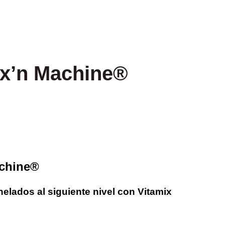
ix’n Machine®
achine®
helados al siguiente nivel con Vitamix