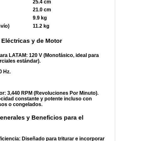
25.4 cm
21.0 cm
9.9 kg
vío)
11.2 kg
 Eléctricas y de Motor
 para LATAM:
120 V (Monofásico, ideal para
ciales estándar).
0 Hz.
or:
3,440 RPM (Revoluciones Por Minuto).
cidad constante y potente incluso con
os o congelados.
enerales y Beneficios para el
ficiencia:
Diseñado para triturar e incorporar