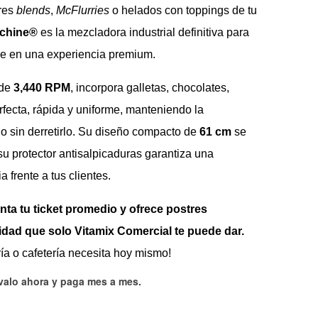
ores
blends
,
McFlurries
o helados con toppings de tu
achine®
es la mezcladora industrial definitiva para
le en una experiencia premium.
 de
3,440 RPM
, incorpora galletas, chocolates,
rfecta, rápida y uniforme, manteniendo la
do sin derretirlo. Su diseño compacto de
61 cm
se
su protector antisalpicaduras garantiza una
 frente a tus clientes.
ta tu ticket promedio y ofrece postres
ilidad que solo Vitamix Comercial te puede dar.
ría o cafetería necesita hoy mismo!
évalo ahora y paga mes a mes
.