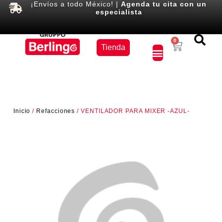
¡Envíos a todo México! |
Agenda tu cita con un
especialista
Equipos
0
Tienda
×
Inicio
/
Refacciones
/ VENTILADOR PARA MIXER -AZUL-