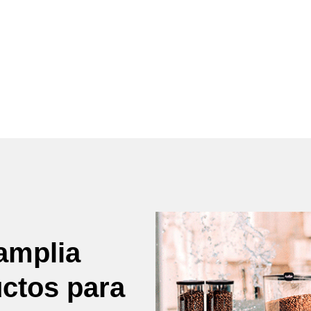
amplia
uctos para