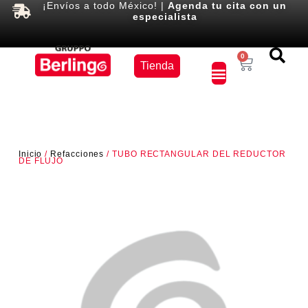
¡Envíos a todo México! |
Agenda tu cita con un
especialista
Equipos
0
Tienda
×
Inicio
/
Refacciones
/ TUBO RECTANGULAR DEL REDUCTOR
DE FLUJO