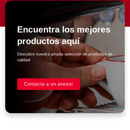
Slide 2 Heading
Lorem ipsum dolor sit amet
consectetur adipiscing elit dolor
Encuentra los mejores
productos aquí
Click Here
Descubre nuestra amplia selección de productos de
calidad
Contacta a un asesor