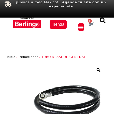
¡Envíos a todo México! |
Agenda tu cita con un
especialista
Equipos
0
Tienda
×
Inicio
/
Refacciones
/ TUBO DESAGUE GENERAL