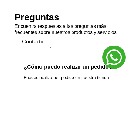
Preguntas
Encuentra respuestas a las preguntas más
frecuentes sobre nuestros productos y servicios.
Contacto
¿Cómo puedo realizar un pedido?
Puedes realizar un pedido en nuestra tienda
en línea seleccionando los productos que
deseas y siguiendo los pasos de pago.
También puedes comunicarte con nuestro
equipo de ventas para realizar un pedido por
teléfono o correo electrónico.
¿Cuál es el tiempo de entrega?