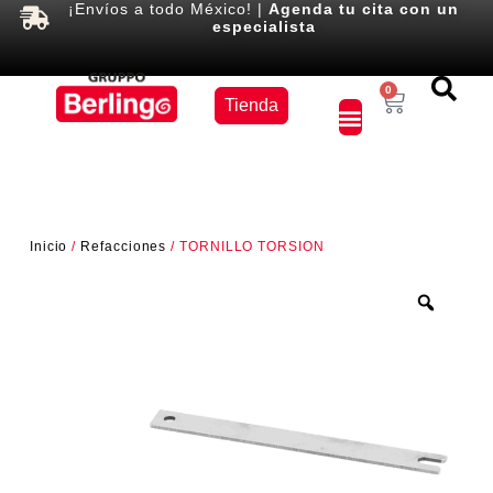
¡Envíos a todo México! |
Agenda tu cita con un
especialista
Equipos
0
Tienda
×
Inicio
/
Refacciones
/ TORNILLO TORSION