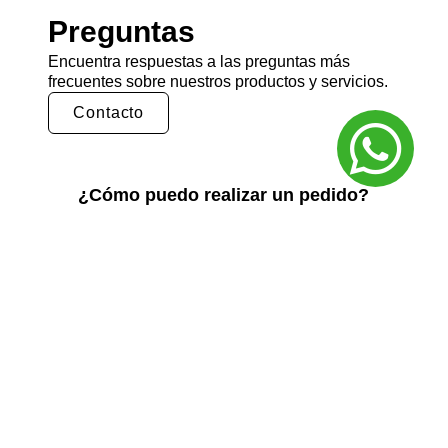
Preguntas
Encuentra respuestas a las preguntas más
frecuentes sobre nuestros productos y servicios.
Contacto
¿Cómo puedo realizar un pedido?
Puedes realizar un pedido en nuestra tienda
en línea seleccionando los productos que
deseas y siguiendo los pasos de pago.
También puedes comunicarte con nuestro
equipo de ventas para realizar un pedido por
teléfono o correo electrónico.
¿Cuál es el tiempo de entrega?
El tiempo de entrega varía según la ubicación