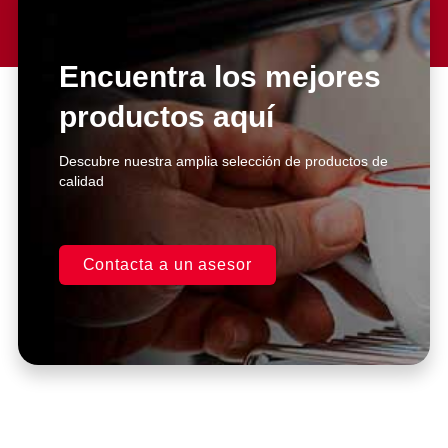
Lorem ipsum dolor sit amet
consectetur adipiscing elit dolor
Encuentra los mejores
productos aquí
Click Here
Descubre nuestra amplia selección de productos de
calidad
Contacta a un asesor