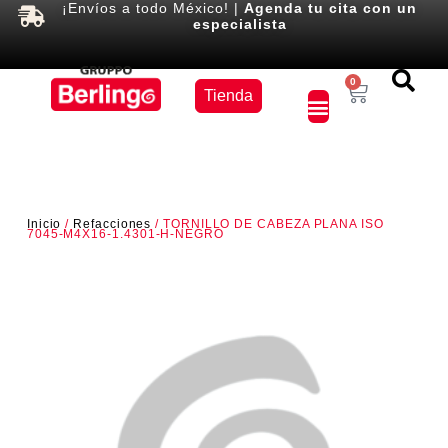
¡Envíos a todo México! |
Agenda tu cita con un
especialista
Equipos
0
Tienda
×
Inicio
/
Refacciones
/ TORNILLO DE CABEZA PLANA ISO
7045-M4X16-1.4301-H-NEGRO