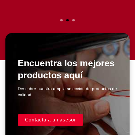
Slide 2 Heading
Lorem ipsum dolor sit amet
consectetur adipiscing elit dolor
Encuentra los mejores
productos aquí
Click Here
Descubre nuestra amplia selección de productos de
calidad
Contacta a un asesor