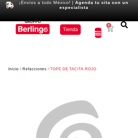
¡Envíos a todo México! |
Agenda tu cita con un
especialista
Equipos
0
Tienda
×
Inicio
/
Refacciones
/ TOPE DE TACITA-ROJO