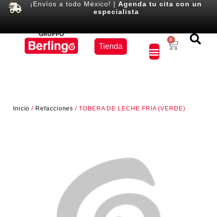
¡Envíos a todo México! |
Agenda tu cita con un
especialista
Equipos
0
Tienda
×
Inicio
/
Refacciones
/ TOBERA DE LECHE FRIA (VERDE)