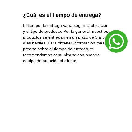
¿Cuál es el tiempo de entrega?
El tiempo de entrega varía según la ubicación
y el tipo de producto. Por lo general, nuestros
productos se entregan en un plazo de 3 a 5
días hábiles. Para obtener información más
precisa sobre el tiempo de entrega, te
recomendamos comunicarte con nuestro
equipo de atención al cliente.
¿Cuáles son las opciones de
pago?
Aceptamos diversas formas de pago,
incluyendo tarjetas de crédito, transferencias
bancarias y pagos en efectivo. Durante el
proceso de compra, podrás seleccionar la
opción de pago que mejor se adapte a tus
necesidades.