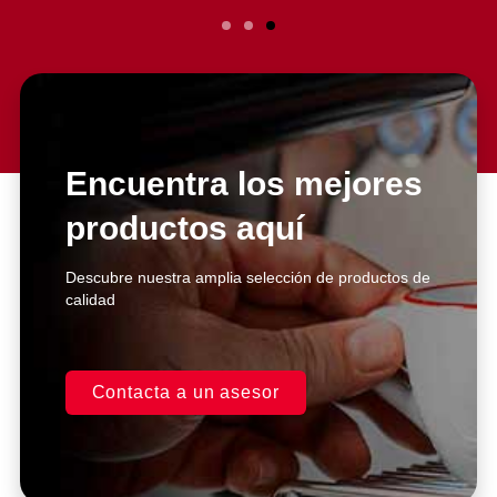
Slide 3 Heading
Lorem ipsum dolor sit amet
consectetur adipiscing elit dolor
Encuentra los mejores
productos aquí
Click Here
Descubre nuestra amplia selección de productos de
calidad
Contacta a un asesor