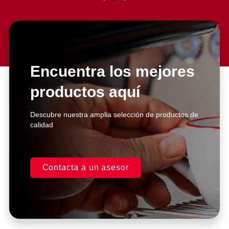
Slide 2 Heading
Lorem ipsum dolor sit amet
consectetur adipiscing elit dolor
Encuentra los mejores
productos aquí
Click Here
Descubre nuestra amplia selección de productos de
calidad
Contacta a un asesor