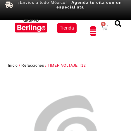
¡Envíos a todo México! |
Agenda tu cita con un
especialista
Equipos
0
Tienda
×
Inicio
/
Refacciones
/ TIMER VOLTAJE T12