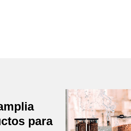
amplia
uctos para