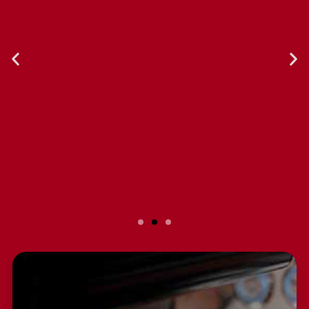
Slide 2 Heading
Lorem ipsum dolor sit amet
consectetur adipiscing elit dolor