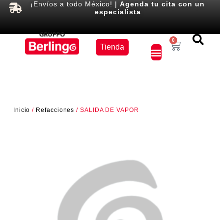
¡Envíos a todo México! |
Agenda tu cita con un
especialista
Equipos
0
Tienda
×
Inicio
/
Refacciones
/ SALIDA DE VAPOR