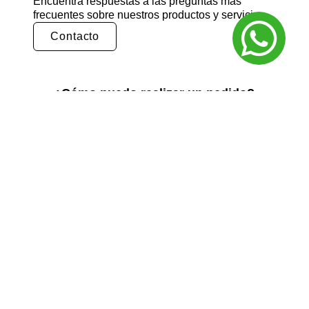
Encuentra respuestas a las preguntas más
frecuentes sobre nuestros productos y servicios.
Contacto
¿Cómo puedo realizar un pedido?
Puedes realizar un pedido en nuestra tienda
en línea seleccionando los productos que
deseas y siguiendo los pasos de pago.
También puedes comunicarte con nuestro
equipo de ventas para realizar un pedido por
teléfono o correo electrónico.
¿Cuál es el tiempo de entrega?
El tiempo de entrega varía según la ubicación
y el tipo de producto. Por lo general, nuestros
productos se entregan en un plazo de 3 a 5
días hábiles. Para obtener información más