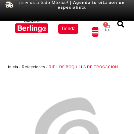
¡Envíos a todo México! |
Agenda tu cita con un
especialista
Equipos
0
Tienda
×
Inicio
/
Refacciones
/ RIEL DE BOQUILLA DE EROGACION