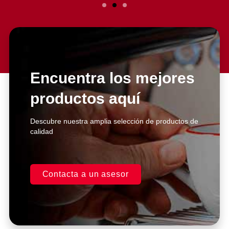
Slide 2 Heading
Lorem ipsum dolor sit amet
consectetur adipiscing elit dolor
Encuentra los mejores
productos aquí
Click Here
Descubre nuestra amplia selección de productos de
calidad
Contacta a un asesor