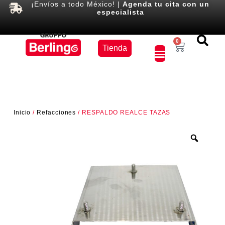
¡Envíos a todo México! |
Agenda tu cita con un
especialista
Equipos
0
Tienda
×
Inicio
/
Refacciones
/ RESPALDO REALCE TAZAS