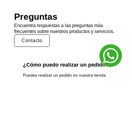
Preguntas
Encuentra respuestas a las preguntas más
frecuentes sobre nuestros productos y servicios.
Contacto
¿Cómo puedo realizar un pedido?
Puedes realizar un pedido en nuestra tienda
en línea seleccionando los productos que
deseas y siguiendo los pasos de pago.
También puedes comunicarte con nuestro
equipo de ventas para realizar un pedido por
teléfono o correo electrónico.
¿Cuál es el tiempo de entrega?