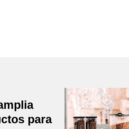
amplia
uctos para