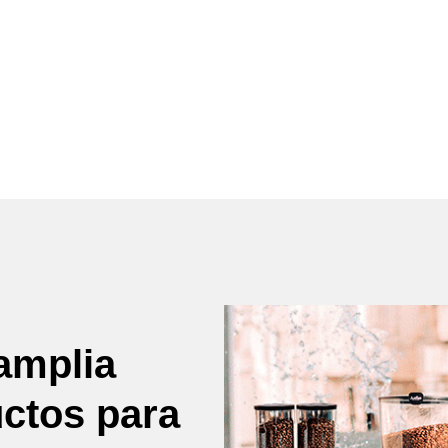
amplia
uctos para