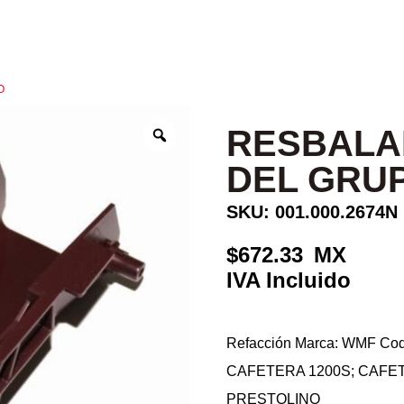
O
RESBALA
DEL GRU
SKU: 001.000.2674N
672.33
Refacción Marca: WMF Codi
CAFETERA 1200S; CAFE
PRESTOLINO