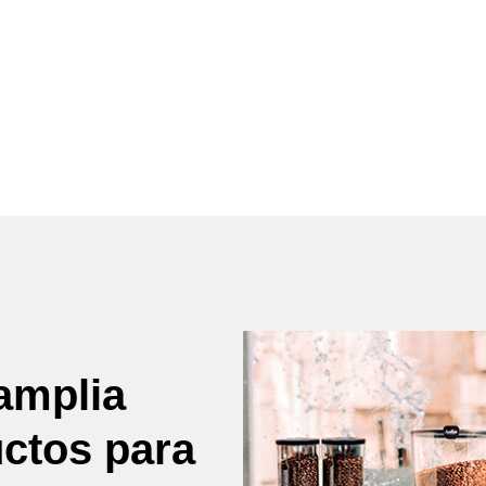
amplia
uctos para