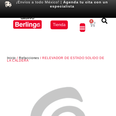
¡Envíos a todo México! |
Agenda tu cita con un
especialista
Equipos
0
Tienda
×
Inicio
/
Refacciones
/ RELEVADOR DE ESTADO SOLIDO DE
LA CALDERA