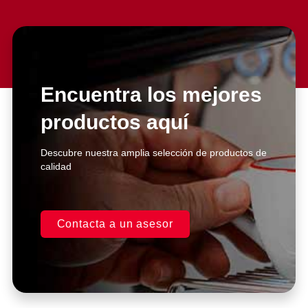
Slide 2 Heading
Lorem ipsum dolor sit amet
consectetur adipiscing elit dolor
Encuentra los mejores
productos aquí
Click Here
Descubre nuestra amplia selección de productos de
calidad
Contacta a un asesor