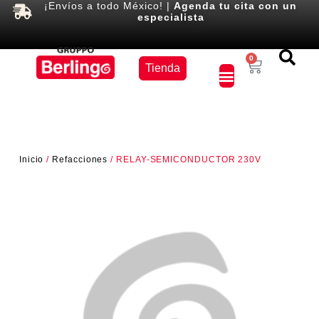
¡Envíos a todo México! |
Agenda tu cita con un
especialista
Equipos
0
Tienda
×
Inicio
/
Refacciones
/ RELAY-SEMICONDUCTOR 230V