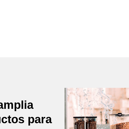
amplia
uctos para