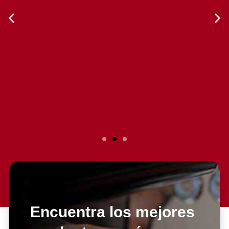
Slide 2 Heading
Lorem ipsum dolor sit amet
consectetur adipiscing elit dolor
Encuentra los mejores