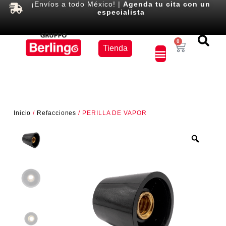
¡Envíos a todo México! |
Agenda tu cita con un
especialista
Equipos
0
Tienda
×
Inicio
/
Refacciones
/ PERILLA DE VAPOR