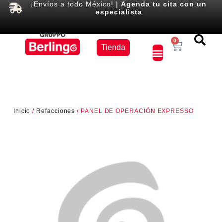
¡Envíos a todo México! |
Agenda tu cita con un
especialista
Equipos
0
Tienda
×
Inicio
/
Refacciones
/ PANEL DE OPERACIÓN EXPRESSO