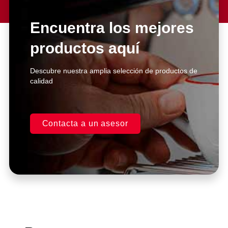
Lorem ipsum dolor sit amet
consectetur adipiscing elit dolor
Encuentra los mejores
productos aquí
Click Here
Descubre nuestra amplia selección de productos de
calidad
Contacta a un asesor