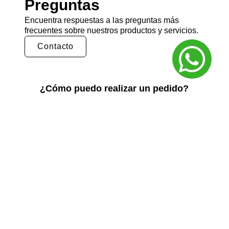
Preguntas
Encuentra respuestas a las preguntas más
frecuentes sobre nuestros productos y servicios.
Contacto
¿Cómo puedo realizar un pedido?
Puedes realizar un pedido en nuestra tienda
en línea seleccionando los productos que
deseas y siguiendo los pasos de pago.
También puedes comunicarte con nuestro
equipo de ventas para realizar un pedido por
teléfono o correo electrónico.
¿Cuál es el tiempo de entrega?
El tiempo de entrega varía según la ubicación
y el tipo de producto. Por lo general, nuestros