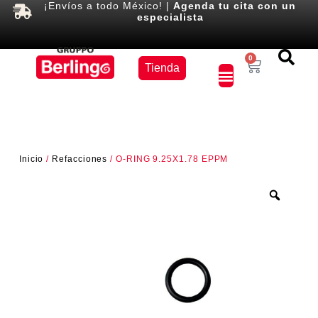
¡Envíos a todo México! |
Agenda tu cita con un
especialista
Equipos
0
Tienda
×
Inicio
/
Refacciones
/ O-RING 9.25X1.78 EPPM