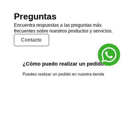
Preguntas
Encuentra respuestas a las preguntas más
frecuentes sobre nuestros productos y servicios.
Contacto
¿Cómo puedo realizar un pedido?
Puedes realizar un pedido en nuestra tienda
en línea seleccionando los productos que
deseas y siguiendo los pasos de pago.
También puedes comunicarte con nuestro
equipo de ventas para realizar un pedido por
teléfono o correo electrónico.
¿Cuál es el tiempo de entrega?