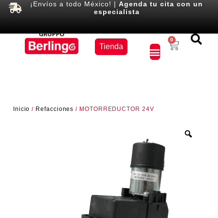
¡Envíos a todo México! |
Agenda tu cita con un
especialista
Equipos
0
Tienda
×
Inicio
/
Refacciones
/ MOTORREDUCTOR 24V