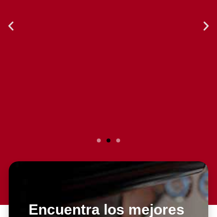
Slide 2 Heading
Lorem ipsum dolor sit amet
consectetur adipiscing elit dolor
Encuentra los mejores