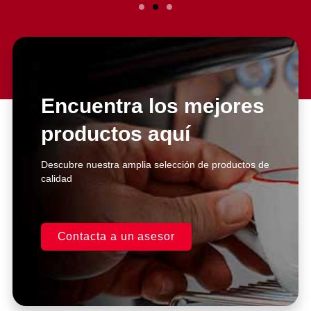
Slide 2 Heading
Lorem ipsum dolor sit amet
consectetur adipiscing elit dolor
Encuentra los mejores
productos aquí
Click Here
Descubre nuestra amplia selección de productos de
calidad
Contacta a un asesor