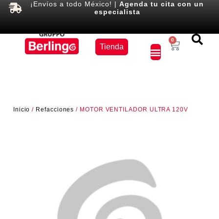
¡Envíos a todo México! |
Agenda tu cita con un
especialista
Equipos
0
Tienda
×
Inicio
/
Refacciones
/ MOTOR VENTILADOR ULTRA 120V