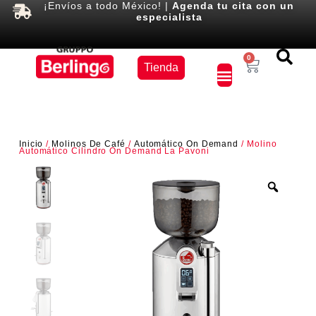
¡Envíos a todo México! |
Agenda tu cita con un
especialista
Equipos
0
Tienda
×
Inicio
/
Molinos De Café
/
Automático On Demand
/ Molino
Automático Cilindro On Demand La Pavoni