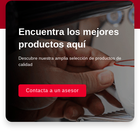
El servicio al cliente es excelente.
Compré la licuadora hace un par
de años, y he realizado
reparaciones con ellos. Siempre
Encuentra los mejores
me atienden de manera inmediata
y super personalizada.
productos aquí
Excelentes asesores.
Descubre nuestra amplia selección de productos de
Casa Kooch
calidad
DLH
Contacta a un asesor