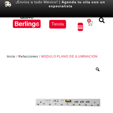
¡Envíos a todo México! |
Agenda tu cita con un
especialista
Equipos
0
Tienda
×
Inicio
/
Refacciones
/ MODULO PLANO DE ILUMINACION