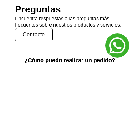
Preguntas
Encuentra respuestas a las preguntas más
frecuentes sobre nuestros productos y servicios.
Contacto
¿Cómo puedo realizar un pedido?
Puedes realizar un pedido en nuestra tienda
en línea seleccionando los productos que
deseas y siguiendo los pasos de pago.
También puedes comunicarte con nuestro
equipo de ventas para realizar un pedido por
teléfono o correo electrónico.
¿Cuál es el tiempo de entrega?
El tiempo de entrega varía según la ubicación