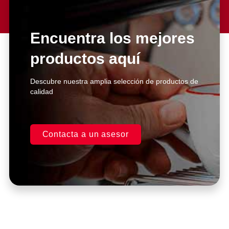
Lorem ipsum dolor sit amet
consectetur adipiscing elit dolor
Encuentra los mejores
productos aquí
Click Here
Descubre nuestra amplia selección de productos de
calidad
Contacta a un asesor