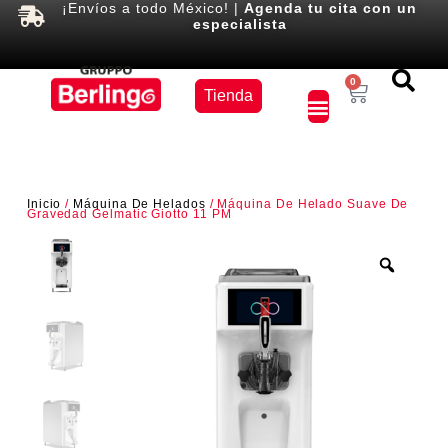
¡Envíos a todo México! |
Agenda tu cita con un
especialista
Equipos
0
Tienda
×
Inicio
/
Máquina De Helados
/ Máquina De Helado Suave De
Gravedad Gelmatic Giotto 11 PM