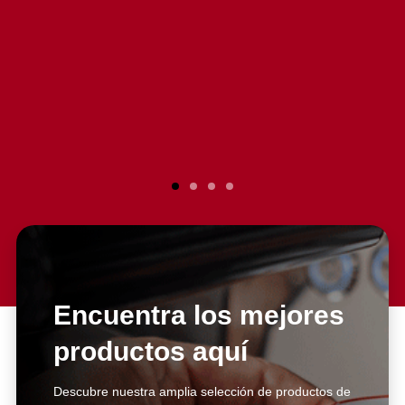
El servicio al cliente es excelente.
Compré la licuadora hace un par
de años, y he realizado
reparaciones con ellos. Siempre
Encuentra los mejores
me atienden de manera inmediata
y super personalizada.
productos aquí
Excelentes asesores.
Descubre nuestra amplia selección de productos de
Casa Kooch