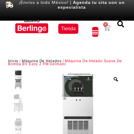
¡Envíos a todo México! |
Agenda tu cita con un
especialista
Equipos
0
Tienda
×
Inicio
/
Máquina De Helados
/ Máquina De Helado Suave De
Bomba BV Easy 2 PM Gelmatic