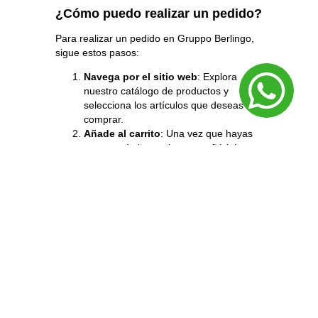
¿Cómo puedo realizar un pedido?
Para realizar un pedido en Gruppo
Berlingo
,
sigue estos pasos:
Navega por el sitio web
: Explora
nuestro catálogo de productos y
selecciona los artículos que deseas
comprar.
Añade al carrito
: Una vez que hayas
encontrado lo que buscas, añádelo a tu
carrito de compras.
Revisa tu pedido
: Dirígete a tu carrito
para revisar los productos
seleccionados y asegurarte de que
todo esté correcto.
Procede al pago
: Sigue las
instrucciones para completar el
proceso de pago, proporcionando la
información requerida.
Confirmación de pedido
: Una vez
que el pago haya sido procesado,