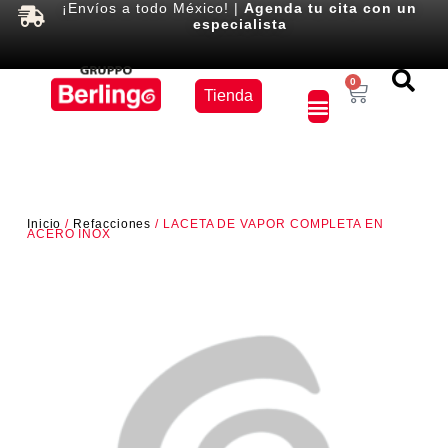
¡Envíos a todo México! |
Agenda tu cita con un
especialista
Equipos
0
Tienda
×
Inicio
/
Refacciones
/ LACETA DE VAPOR COMPLETA EN
ACERO INOX