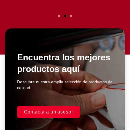
Slide 2 Heading
Lorem ipsum dolor sit amet
consectetur adipiscing elit dolor
Encuentra los mejores
productos aquí
Click Here
Descubre nuestra amplia selección de productos de
calidad
Contacta a un asesor