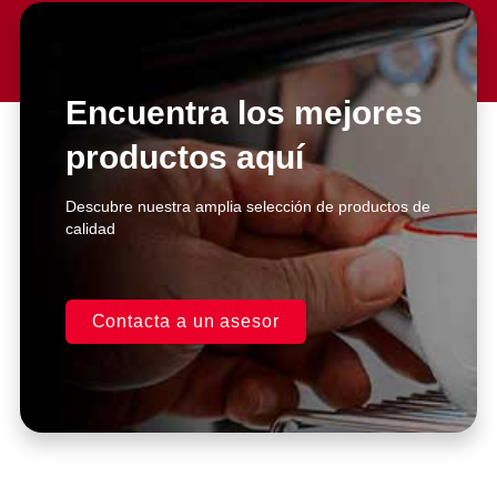
Slide 2 Heading
Lorem ipsum dolor sit amet
consectetur adipiscing elit dolor
Encuentra los mejores
productos aquí
Click Here
Descubre nuestra amplia selección de productos de
calidad
Contacta a un asesor