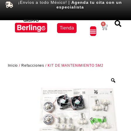
¡Envíos a todo México! |
Agenda tu cita con un
especialista
Equipos
0
Tienda
×
Inicio
/
Refacciones
/ KIT DE MANTENIMIENTO SM2