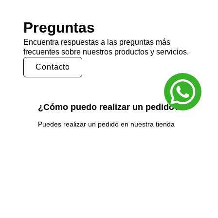
Preguntas
Encuentra respuestas a las preguntas más
frecuentes sobre nuestros productos y servicios.
Contacto
¿Cómo puedo realizar un pedido?
Puedes realizar un pedido en nuestra tienda
en línea seleccionando los productos que
deseas y siguiendo los pasos de pago.
También puedes comunicarte con nuestro
equipo de ventas para realizar un pedido por
teléfono o correo electrónico.
¿Cuál es el tiempo de entrega?