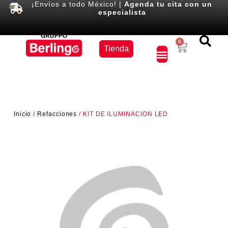
¡Envíos a todo México! |
Agenda tu cita con un
especialista
Equipos
0
Tienda
×
Inicio
/
Refacciones
/ KIT DE ILUMINACION LED