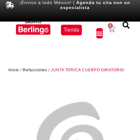
¡Envíos a todo México! |
Agenda tu cita con un
especialista
Equipos
0
Tienda
×
Inicio
/
Refacciones
/ JUNTA TORICA CUERPO GIRATORIO