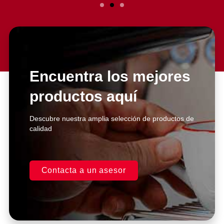
Slide 2 Heading
Lorem ipsum dolor sit amet
consectetur adipiscing elit dolor
Encuentra los mejores
productos aquí
Click Here
Descubre nuestra amplia selección de productos de
calidad
Contacta a un asesor