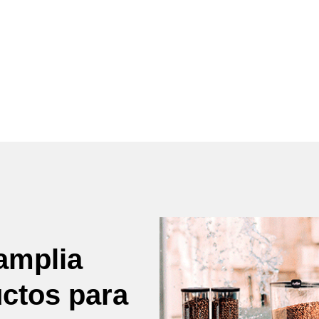
amplia
uctos para