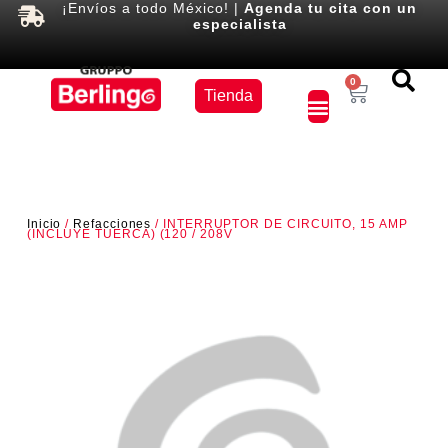
¡Envíos a todo México! |
Agenda tu cita con un
especialista
Equipos
0
Tienda
×
Inicio
/
Refacciones
/ INTERRUPTOR DE CIRCUITO, 15 AMP
(INCLUYE TUERCA) (120 / 208V