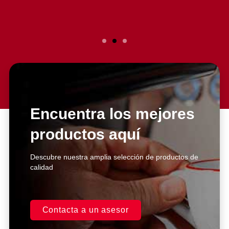
Slide 2 Heading
Lorem ipsum dolor sit amet
consectetur adipiscing elit dolor
Encuentra los mejores
productos aquí
Click Here
Descubre nuestra amplia selección de productos de
calidad
Contacta a un asesor