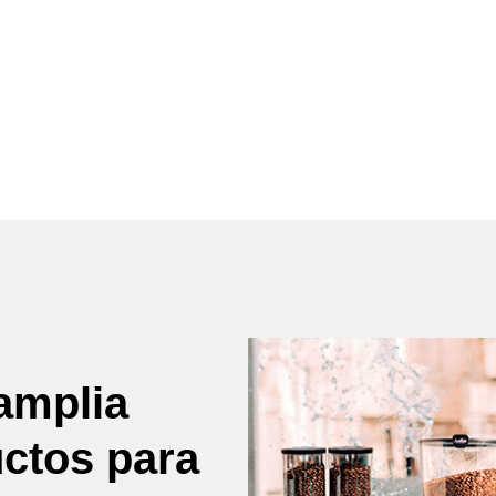
amplia
uctos para