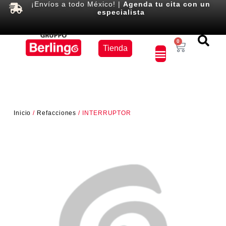
¡Envíos a todo México! |
Agenda tu cita con un
especialista
Equipos
0
Tienda
×
Inicio
/
Refacciones
/ INTERRUPTOR