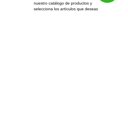
nuestro catálogo de productos y
selecciona los artículos que deseas
comprar.
Añade al carrito
: Una vez que hayas
encontrado lo que buscas, añádelo a tu
carrito de compras.
Revisa tu pedido
: Dirígete a tu carrito
para revisar los productos
seleccionados y asegurarte de que
todo esté correcto.
Procede al pago
: Sigue las
instrucciones para completar el
proceso de pago, proporcionando la
información requerida.
Confirmación de pedido
: Una vez
que el pago haya sido procesado,
recibirás una confirmación de tu pedido
por correo electrónico.
¿Cuál es el tiempo de entrega?