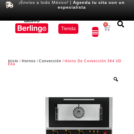
¡Envíos a todo México! |
Agenda tu cita con un
especialista
Equipos
0
Tienda
×
Inicio
/
Hornos
/
Convección
/ Horno De Convección 364 UD
Eka