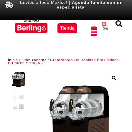
¡Envíos a todo México! |
Agenda tu cita con un
especialista
Equipos
0
Tienda
×
Inicio
/
Granizadoras
/ Granizadora De Bebidas Bras Milano
B-Frozen Smart 6.2