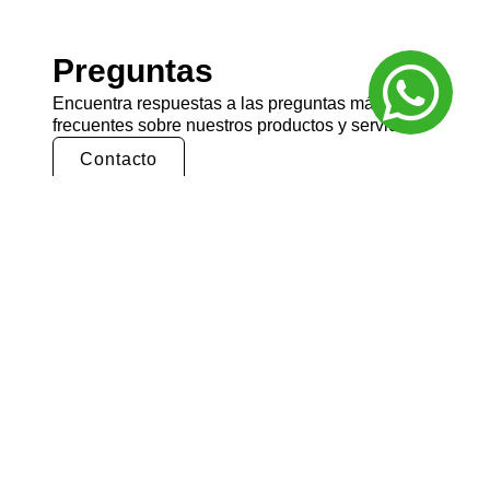
Preguntas
Encuentra respuestas a las preguntas más
frecuentes sobre nuestros productos y servicios.
Contacto
¿Cómo puedo realizar un pedido?
Para realizar un pedido en Gruppo
Berlingo
,
sigue estos pasos:
Navega por el sitio web
: Explora
nuestro catálogo de productos y
selecciona los artículos que deseas
comprar.
Añade al carrito
: Una vez que hayas
encontrado lo que buscas, añádelo a tu
carrito de compras.