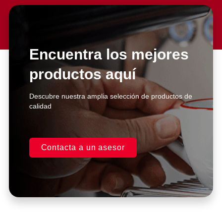
El servicio al cliente es excelente.
Compré la licuadora hace un par
de años, y he realizado
reparaciones con ellos. Siempre
Encuentra los mejores
me atienden de manera inmediata
y super personalizada.
productos aquí
Excelentes asesores.
Descubre nuestra amplia selección de productos de
Casa Kooch
calidad
DLH
Contacta a un asesor