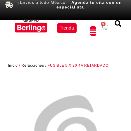
¡Envíos a todo México! |
Agenda tu cita con un
especialista
Equipos
0
Tienda
×
Inicio
/
Refacciones
/ FUSIBLE 5 X 20 4A RETARDADO