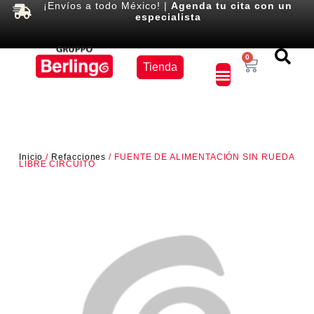
¡Envíos a todo México! |
Agenda tu cita con un
especialista
Equipos
0
Tienda
×
Inicio
/
Refacciones
/ FUENTE DE ALIMENTACIÓN SIN RUEDA
LIBRE CIRCUITO