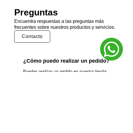
Preguntas
Encuentra respuestas a las preguntas más
frecuentes sobre nuestros productos y servicios.
Contacto
¿Cómo puedo realizar un pedido?
Puedes realizar un pedido en nuestra tienda
en línea seleccionando los productos que
deseas y siguiendo los pasos de pago.
También puedes comunicarte con nuestro
equipo de ventas para realizar un pedido por
teléfono o correo electrónico.
¿Cuál es el tiempo de entrega?