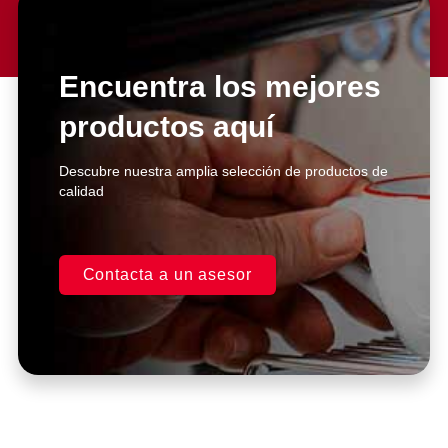
Lorem ipsum dolor sit amet
consectetur adipiscing elit dolor
Encuentra los mejores
productos aquí
Click Here
Descubre nuestra amplia selección de productos de
calidad
Contacta a un asesor