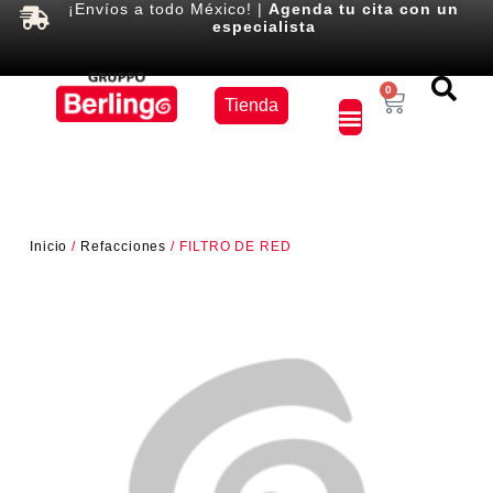
¡Envíos a todo México! |
Agenda tu cita con un
especialista
Equipos
0
Tienda
×
Inicio
/
Refacciones
/ FILTRO DE RED