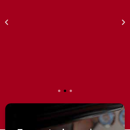
Slide 2 Heading
Lorem ipsum dolor sit amet
consectetur adipiscing elit dolor