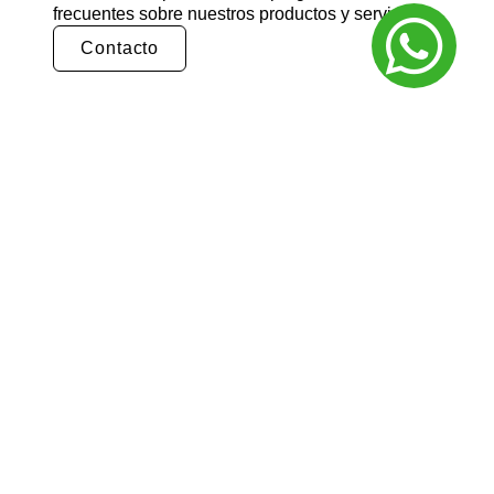
frecuentes sobre nuestros productos y servicios.
Contacto
¿Cómo puedo realizar un pedido?
Puedes realizar un pedido en nuestra tienda
en línea seleccionando los productos que
deseas y siguiendo los pasos de pago.
También puedes comunicarte con nuestro
equipo de ventas para realizar un pedido por
teléfono o correo electrónico.
¿Cuál es el tiempo de entrega?
El tiempo de entrega varía según la ubicación
y el tipo de producto. Por lo general, nuestros
productos se entregan en un plazo de 3 a 5
días hábiles. Para obtener información más