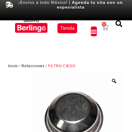
¡Envíos a todo México! |
Agenda tu cita con un
especialista
Equipos
0
Tienda
×
Inicio
/
Refacciones
/ FILTRO CIEGO