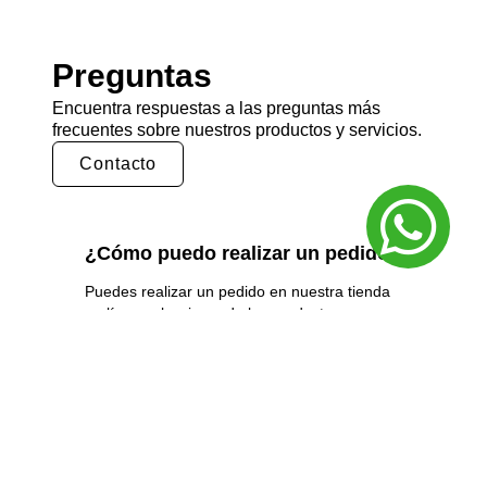
Preguntas
Encuentra respuestas a las preguntas más
frecuentes sobre nuestros productos y servicios.
Contacto
¿Cómo puedo realizar un pedido?
Puedes realizar un pedido en nuestra tienda
en línea seleccionando los productos que
deseas y siguiendo los pasos de pago.
También puedes comunicarte con nuestro
equipo de ventas para realizar un pedido por
teléfono o correo electrónico.
¿Cuál es el tiempo de entrega?