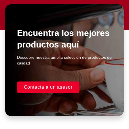
Nuestra experiencia con Gruppo
Berlingo ha sido excepcional.
Sus productos de equipamiento
para el sector #HORECA son de
Encuentra los mejores
la más alta calidad y nos han
ayudado a mejorar nuestra
productos aquí
operación de manera
significativa.
Descubre nuestra amplia selección de productos de
calidad
Juan Pérez
Gerente, Restaurante XYZ
Contacta a un asesor