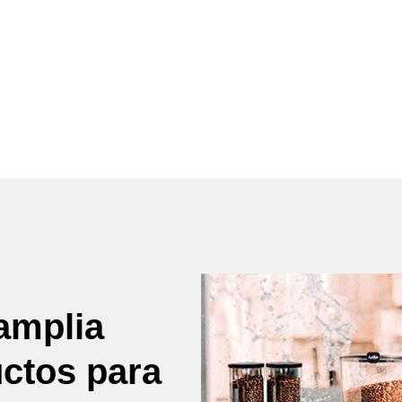
amplia
uctos para