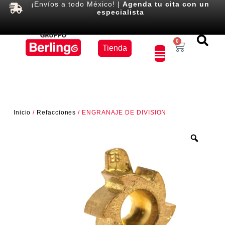
¡Envíos a todo México! |
Agenda tu cita con un
especialista
Equipos
0
Tienda
×
Inicio
/
Refacciones
/ ENGRANAJE DE DIVISION