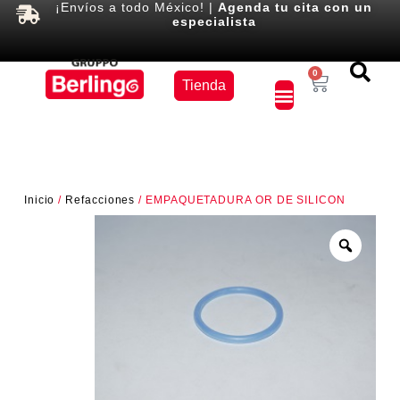
¡Envíos a todo México! |
Agenda tu cita con un
especialista
Equipos
0
Tienda
×
Inicio
/
Refacciones
/ EMPAQUETADURA OR DE SILICON