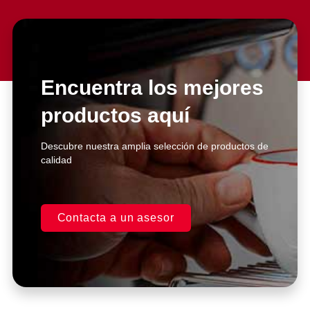
Slide 2 Heading
Lorem ipsum dolor sit amet
consectetur adipiscing elit dolor
Encuentra los mejores
productos aquí
Click Here
Descubre nuestra amplia selección de productos de
calidad
Contacta a un asesor