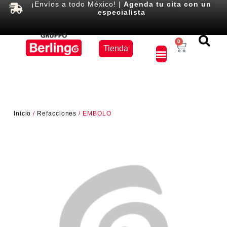
¡Envíos a todo México! |
Agenda tu cita con un
especialista
Equipos
0
Tienda
×
Inicio
/
Refacciones
/ EMBOLO