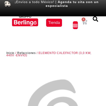
¡Envíos a todo México! |
Agenda tu cita con un
especialista
Equipos
0
Tienda
×
Inicio
/
Refacciones
/ ELEMENTO CALEFACTOR (3,0 KW,
440V -ENVIO)