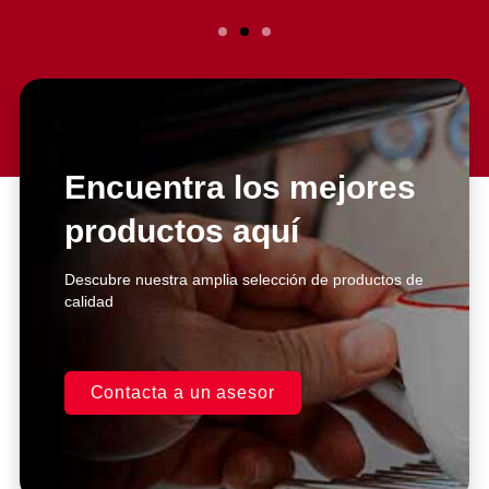
Slide 2 Heading
Lorem ipsum dolor sit amet
consectetur adipiscing elit dolor
Encuentra los mejores
productos aquí
Click Here
Descubre nuestra amplia selección de productos de
calidad
Contacta a un asesor